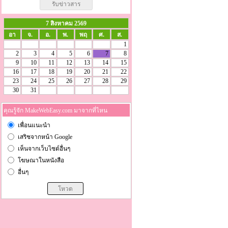
7 สิงหาคม 2569
อา
จ.
อ.
พ.
พฤ
ศ.
ส.
1
2
3
4
5
6
7
8
9
10
11
12
13
14
15
16
17
18
19
20
21
22
23
24
25
26
27
28
29
30
31
คุณรู้จัก MakeWebEasy.com มาจากที่ไหน
เพื่อนแนะนำ
เสริชจากหน้า Google
เห็นจากเว็บไซต์อื่นๆ
โฆษณาในหนังสือ
อื่นๆ